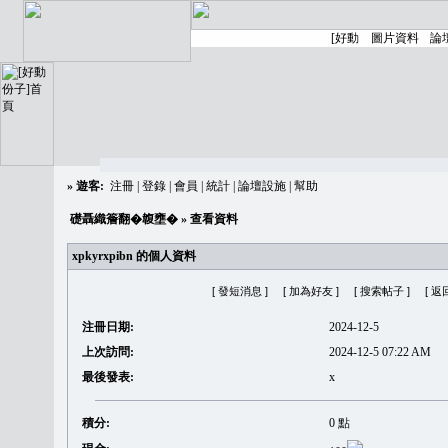
»
遊客:
注冊
|
登錄
|
會員
|
統計
|
論壇設施
|
幫助
礎聶織簷翻�䪖壅�
» 查看資料
xpkyrxpibn 的個人資料
[ 發短消息 ]
[ 加為好友 ]
[ 搜索帖子 ]
[ 返
注冊日期:
2024-12-5
上次訪問:
2024-12-5 07:22 AM
最後發表:
x
積分:
0 點