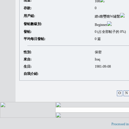
現金:
100
存款:
0
用戶組:
繚s瞻璽瞻W繡繫
發帖數級別:
Beginner
發帖:
0 (占全部帖子的 0%)
平均每日發帖:
0 篇
性別:
保密
來自:
Iraq
生日:
1981-09-08
自我介紹:
O
N
Processed in