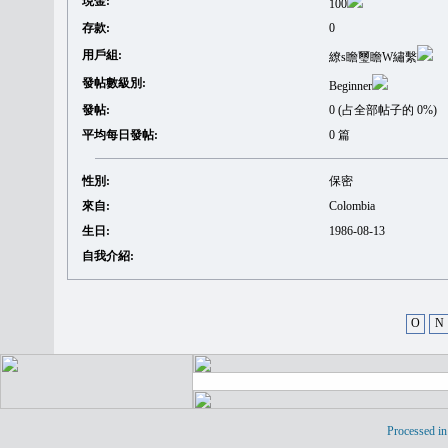
現金:
100
存款:
0
用戶組:
繚s瞻璽瞻W繡繫
發帖數級別:
Beginner
發帖:
0 (占全部帖子的 0%)
平均每日發帖:
0 篇
性別:
保密
來自:
Colombia
生日:
1986-08-13
自我介紹:
O
N
Processed in