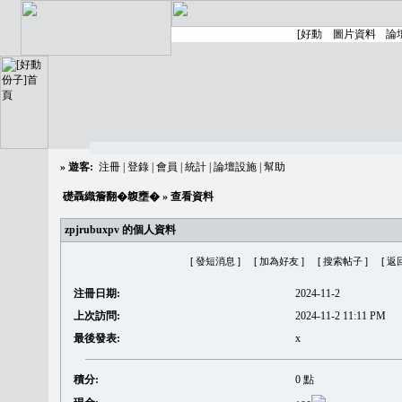
»
遊客:
注冊
|
登錄
|
會員
|
統計
|
論壇設施
|
幫助
礎聶織簷翻�䪖壅�
» 查看資料
zpjrubuxpv 的個人資料
[ 發短消息 ]
[ 加為好友 ]
[ 搜索帖子 ]
[ 返
注冊日期:
2024-11-2
上次訪問:
2024-11-2 11:11 PM
最後發表:
x
積分:
0 點