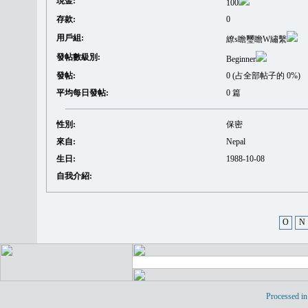
現金:
100
存款:
0
用戶組:
繚s瞻璽瞻W繡繫
發帖數級別:
Beginner
發帖:
0 (占全部帖子的 0%)
平均每日發帖:
0 篇
性別:
保密
來自:
Nepal
生日:
1988-10-08
自我介紹:
O
N
Processed in