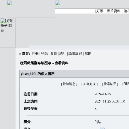
»
遊客:
注冊
|
登錄
|
會員
|
統計
|
論壇設施
|
幫助
礎聶織簷翻�䪖壅�
» 查看資料
yhxcqhlifd 的個人資料
[ 發短消息 ]
[ 加為好友 ]
[ 搜索帖子 ]
[ 返
注冊日期:
2024-11-25
上次訪問:
2024-11-25 06:37 PM
最後發表:
x
積分:
0 點