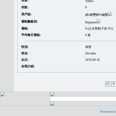
現金:
100
存款:
0
用戶組:
繚s瞻璽瞻W繡繫
發帖數級別:
Beginner
發帖:
0 (占全部帖子的 0%)
平均每日發帖:
0 篇
性別:
保密
來自:
Slovakia
生日:
1976-09-18
自我介紹:
O
N
Processed in