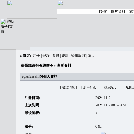
»
遊客:
注冊
|
登錄
|
會員
|
統計
|
論壇設施
|
幫助
礎聶織簷翻�䪖壅�
» 查看資料
xqrsfoasvh 的個人資料
[ 發短消息 ]
[ 加為好友 ]
[ 搜索帖子 ]
[ 返回
注冊日期:
2024-11-9
上次訪問:
2024-11-9 08:59 AM
最後發表:
x
積分:
0 點