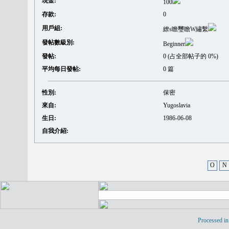
現金:
100
存款:
0
用戶組:
繚s瞻璽瞻W繡繫
發帖數級別:
Beginner
發帖:
0 (占全部帖子的 0%)
平均每日發帖:
0 篇
性別:
保密
來自:
Yugoslavia
生日:
1986-06-08
自我介紹:
O
N
Processed in