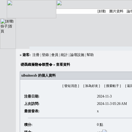
»
遊客:
注冊
|
登錄
|
會員
|
統計
|
論壇設施
|
幫助
礎聶織簷翻�䪖壅�
» 查看資料
xibuitosxb 的個人資料
[ 發短消息 ]
[ 加為好友 ]
[ 搜索帖子 ]
[ 返
注冊日期:
2024-11-3
上次訪問:
2024-11-3 05:26 AM
最後發表:
x
積分:
0 點