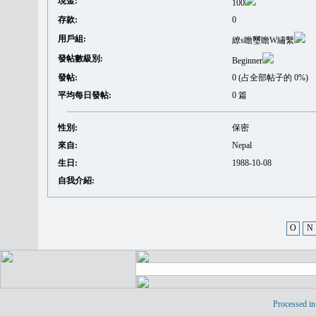
現金:
100
存款:
0
用戶組:
繚s瞻璽瞻W繡繫
發帖數級別:
Beginner
發帖:
0 (占全部帖子的 0%)
平均每日發帖:
0 篇
性別:
保密
來自:
Nepal
生日:
1988-10-08
自我介紹:
O
N
Processed in