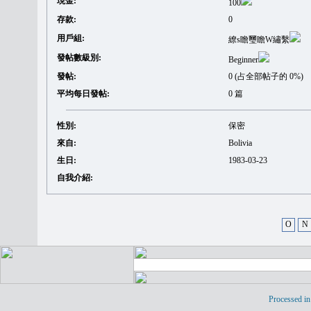
現金:
100
存款:
0
用戶組:
繚s瞻璽瞻W繡繫
發帖數級別:
Beginner
發帖:
0 (占全部帖子的 0%)
平均每日發帖:
0 篇
性別:
保密
來自:
Bolivia
生日:
1983-03-23
自我介紹:
O
N
Processed in