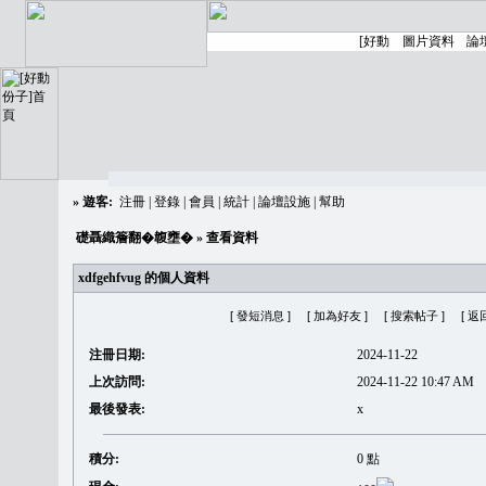
»
遊客:
注冊
|
登錄
|
會員
|
統計
|
論壇設施
|
幫助
礎聶織簷翻�䪖壅�
» 查看資料
xdfgehfvug 的個人資料
[ 發短消息 ]
[ 加為好友 ]
[ 搜索帖子 ]
[ 返
注冊日期:
2024-11-22
上次訪問:
2024-11-22 10:47 AM
最後發表:
x
積分:
0 點