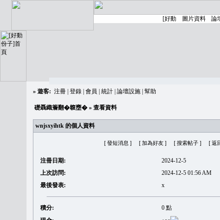
»
遊客:
注冊
|
登錄
|
會員
|
統計
|
論壇設施
|
幫助
礎聶織簷翻�䪖壅�
» 查看資料
wnjsxyihtk 的個人資料
[ 發短消息 ]
[ 加為好友 ]
[ 搜索帖子 ]
[ 返
注冊日期:
2024-12-5
上次訪問:
2024-12-5 01:56 AM
最後發表:
x
積分:
0 點