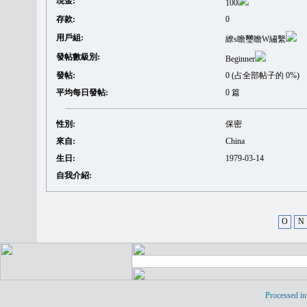
現金:
100
存款:
0
用戶組:
繚s瞻璽瞻W繡繫
發帖數級別:
Beginner
發帖:
0 (占全部帖子的 0%)
平均每日發帖:
0 篇
性別:
保密
來自:
China
生日:
1979-03-14
自我介紹:
O
N
Processed in