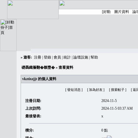
»
遊客:
注冊
|
登錄
|
會員
|
統計
|
論壇設施
|
幫助
礎聶織簷翻�䪖壅�
» 查看資料
vkztixzjjt 的個人資料
[ 發短消息 ]
[ 加為好友 ]
[ 搜索帖子 ]
[ 返
注冊日期:
2024-11-5
上次訪問:
2024-11-5 03:37 AM
最後發表:
x
積分:
0 點