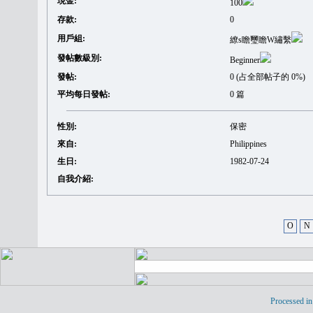
現金:
100
存款:
0
用戶組:
繚s瞻璽瞻W繡繫
發帖數級別:
Beginner
發帖:
0 (占全部帖子的 0%)
平均每日發帖:
0 篇
性別:
保密
來自:
Philippines
生日:
1982-07-24
自我介紹:
O
N
Processed in