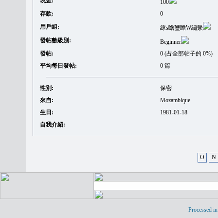
現金:
100
存款:
0
用戶組:
繚s瞻璽瞻W繡繫
發帖數級別:
Beginner
發帖:
0 (占全部帖子的 0%)
平均每日發帖:
0 篇
性別:
保密
來自:
Mozambique
生日:
1981-01-18
自我介紹:
O
N
Processed in