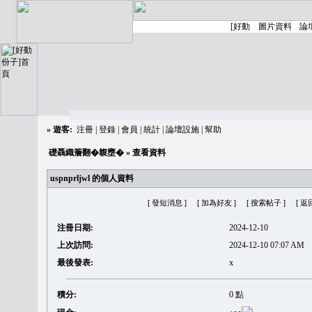
»
遊客:
注冊
|
登錄
|
會員
|
統計
|
論壇設施
|
幫助
礎聶織簷翻�䪖壅�
» 查看資料
uspnprljwl 的個人資料
[ 發短消息 ]
[ 加為好友 ]
[ 搜索帖子 ]
[ 返
注冊日期:
2024-12-10
上次訪問:
2024-12-10 07:07 AM
最後發表:
x
積分:
0 點