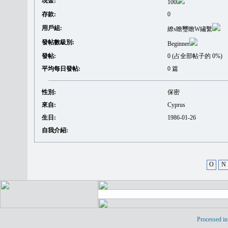
現金:
100
存款:
0
用戶組:
繚s瞻璽瞻W繡繫
發帖數級別:
Beginner
發帖:
0 (占全部帖子的 0%)
平均每日發帖:
0 篇
性別:
保密
來自:
Cyprus
生日:
1986-01-26
自我介紹:
O
N
Processed in