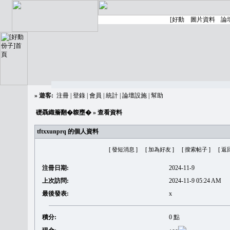
»
遊客:
注冊
|
登錄
|
會員
|
統計
|
論壇設施
|
幫助
礎聶織簷翻�䪖壅�
» 查看資料
tftxxunprq 的個人資料
[ 發短消息 ]
[ 加為好友 ]
[ 搜索帖子 ]
[ 返
注冊日期:
2024-11-9
上次訪問:
2024-11-9 05:24 AM
最後發表:
x
積分:
0 點