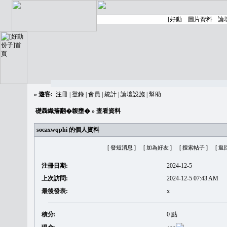
»
遊客:
注冊
|
登錄
|
會員
|
統計
|
論壇設施
|
幫助
礎聶織簷翻�䪖壅�
» 查看資料
socaxwqphi 的個人資料
[ 發短消息 ]
[ 加為好友 ]
[ 搜索帖子 ]
[ 返
注冊日期:
2024-12-5
上次訪問:
2024-12-5 07:43 AM
最後發表:
x
積分:
0 點