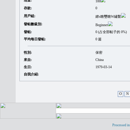
現金:
100
存款:
0
用戶組:
繚s瞻璽瞻W繡繫
發帖數級別:
Beginner
發帖:
0 (占全部帖子的 0%)
平均每日發帖:
0 篇
性別:
保密
來自:
China
生日:
1979-03-14
自我介紹:
O
N
Processed in