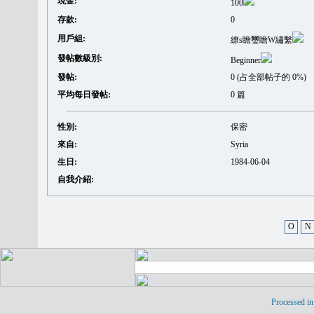
現金:
100
存款:
0
用戶組:
繚s瞻璽瞻W繡繫
發帖數級別:
Beginner
發帖:
0 (占全部帖子的 0%)
平均每日發帖:
0 篇
性別:
保密
來自:
Syria
生日:
1984-06-04
自我介紹:
O
N
Processed in