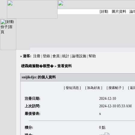
»
遊客:
注冊
|
登錄
|
會員
|
統計
|
論壇設施
|
幫助
礎聶織簷翻�䪖壅�
» 查看資料
snijikdjcc 的個人資料
[ 發短消息 ]
[ 加為好友 ]
[ 搜索帖子 ]
[ 返
注冊日期:
2024-12-10
上次訪問:
2024-12-10 05:33 AM
最後發表:
x
積分:
0 點