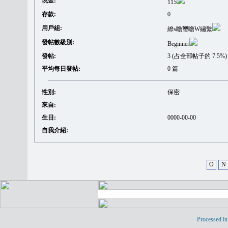
現金:
115
存款:
0
用戶組:
繚s瞻璽瞻W繡繫
發帖數級別:
Beginner
發帖:
3 (占全部帖子的 7.5%)
平均每日發帖:
0 篇
性別:
保密
來自:
生日:
0000-00-00
自我介紹:
O
N
Processed in