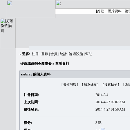
»
遊客:
注冊
|
登錄
|
會員
|
統計
|
論壇設施
|
幫助
礎聶織簷翻�䪖壅�
» 查看資料
siubray 的個人資料
[ 發短消息 ]
[ 加為好友 ]
[ 搜索帖子 ]
[ 返
注冊日期:
2014-2-4
上次訪問:
2014-4-27 09:07 AM
最後發表:
2014-4-27 01:50 AM
積分:
3 點