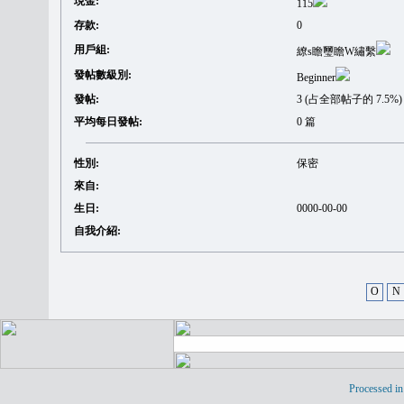
現金:
115
存款:
0
用戶組:
繚s瞻璽瞻W繡繫
發帖數級別:
Beginner
發帖:
3 (占全部帖子的 7.5%)
平均每日發帖:
0 篇
性別:
保密
來自:
生日:
0000-00-00
自我介紹:
O
N
Processed in