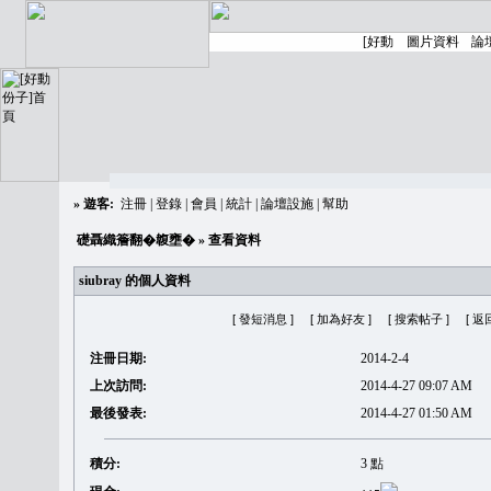
»
遊客:
注冊
|
登錄
|
會員
|
統計
|
論壇設施
|
幫助
礎聶織簷翻�䪖壅�
» 查看資料
siubray 的個人資料
[ 發短消息 ]
[ 加為好友 ]
[ 搜索帖子 ]
[ 返
注冊日期:
2014-2-4
上次訪問:
2014-4-27 09:07 AM
最後發表:
2014-4-27 01:50 AM
積分:
3 點