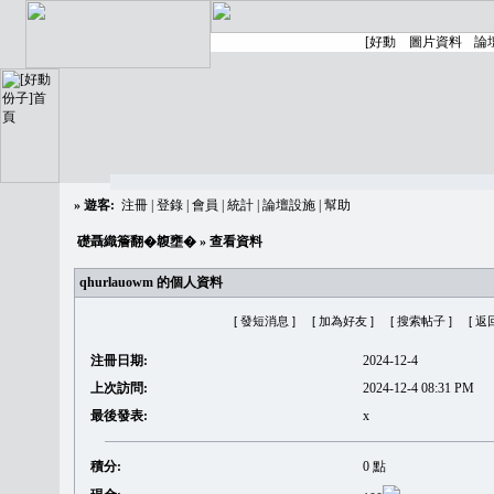
»
遊客:
注冊
|
登錄
|
會員
|
統計
|
論壇設施
|
幫助
礎聶織簷翻�䪖壅�
» 查看資料
qhurlauowm 的個人資料
[ 發短消息 ]
[ 加為好友 ]
[ 搜索帖子 ]
[ 返
注冊日期:
2024-12-4
上次訪問:
2024-12-4 08:31 PM
最後發表:
x
積分:
0 點