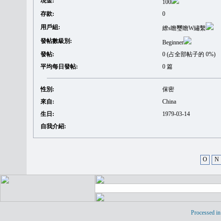
現金:
100
存款:
0
用戶組:
繚s瞻璽瞻W繡繫
發帖數級別:
Beginner
發帖:
0 (占全部帖子的 0%)
平均每日發帖:
0 篇
性別:
保密
來自:
China
生日:
1979-03-14
自我介紹:
O
N
Processed in