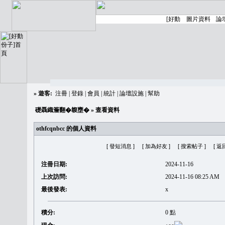
»
遊客:
注冊
|
登錄
|
會員
|
統計
|
論壇設施
|
幫助
礎聶織簷翻�䪖壅�
» 查看資料
othfcqnbcc 的個人資料
[ 發短消息 ]
[ 加為好友 ]
[ 搜索帖子 ]
[ 返
注冊日期:
2024-11-16
上次訪問:
2024-11-16 08:25 AM
最後發表:
x
積分:
0 點