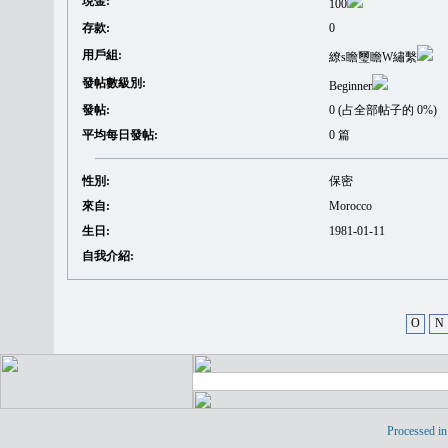
現金:
100
存款:
0
用戶組:
繚s瞻璽瞻W繡繫
發帖數級別:
Beginner
發帖:
0 (占全部帖子的 0%)
平均每日發帖:
0 篇
性別:
保密
來自:
Morocco
生日:
1981-01-11
自我介紹:
O
N
Processed in