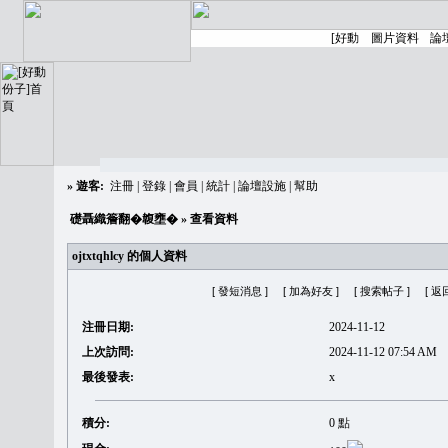
»
遊客:
注冊
|
登錄
|
會員
|
統計
|
論壇設施
|
幫助
礎聶織簷翻�䪖壅�
» 查看資料
ojtxtqhlcy 的個人資料
[ 發短消息 ]
[ 加為好友 ]
[ 搜索帖子 ]
[ 返
注冊日期:
2024-11-12
上次訪問:
2024-11-12 07:54 AM
最後發表:
x
積分:
0 點