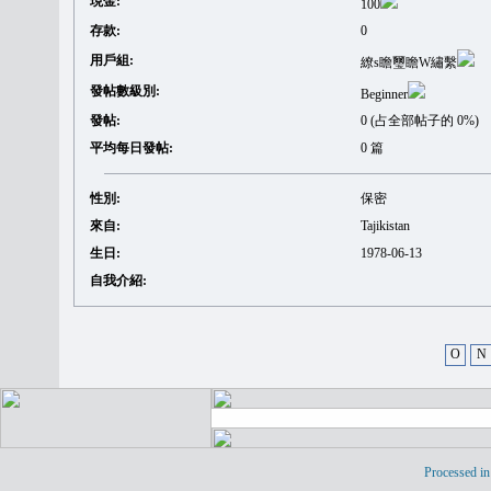
現金:
100
存款:
0
用戶組:
繚s瞻璽瞻W繡繫
發帖數級別:
Beginner
發帖:
0 (占全部帖子的 0%)
平均每日發帖:
0 篇
性別:
保密
來自:
Tajikistan
生日:
1978-06-13
自我介紹:
O
N
Processed in