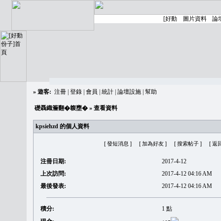
»
遊客:
注冊
|
登錄
|
會員
|
統計
|
論壇設施
|
幫助
礎聶織簷翻�䪖壅�
» 查看資料
kpsiehzd 的個人資料
[ 發短消息 ]
[ 加為好友 ]
[ 搜索帖子 ]
[ 返
注冊日期:
2017-4-12
上次訪問:
2017-4-12 04:16 AM
最後發表:
2017-4-12 04:16 AM
積分:
1 點