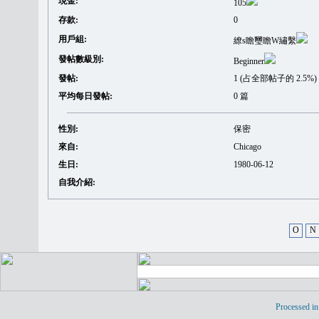
現金:
105
存款:
0
用戶組:
繚s瞻璽瞻W繡繫
發帖數級別:
Beginner
發帖:
1 (占全部帖子的 2.5%)
平均每日發帖:
0 篇
性別:
保密
來自:
Chicago
生日:
1980-06-12
自我介紹:
O
N
Processed in