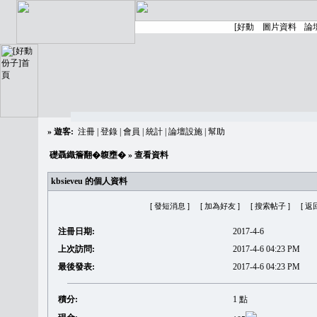
»
遊客:
注冊
|
登錄
|
會員
|
統計
|
論壇設施
|
幫助
礎聶織簷翻�䪖壅�
» 查看資料
kbsieveu 的個人資料
[ 發短消息 ]
[ 加為好友 ]
[ 搜索帖子 ]
[ 返
注冊日期:
2017-4-6
上次訪問:
2017-4-6 04:23 PM
最後發表:
2017-4-6 04:23 PM
積分:
1 點