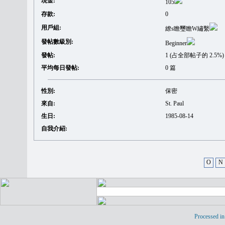
現金:
105
存款:
0
用戶組:
繚s瞻璽瞻W繡繫
發帖數級別:
Beginner
發帖:
1 (占全部帖子的 2.5%)
平均每日發帖:
0 篇
性別:
保密
來自:
St. Paul
生日:
1985-08-14
自我介紹:
O
N
Processed in