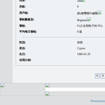
現金:
100
存款:
0
用戶組:
繚s瞻璽瞻W繡繫
發帖數級別:
Beginner
發帖:
0 (占全部帖子的 0%)
平均每日發帖:
0 篇
性別:
保密
來自:
Cyprus
生日:
1986-01-26
自我介紹:
O
N
Processed in