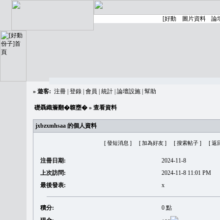
»
遊客:
注冊
|
登錄
|
會員
|
統計
|
論壇設施
|
幫助
礎聶織簷翻�䪖壅�
» 查看資料
jxbzxmhsaa 的個人資料
[ 發短消息 ]
[ 加為好友 ]
[ 搜索帖子 ]
[ 返
注冊日期:
2024-11-8
上次訪問:
2024-11-8 11:01 PM
最後發表:
x
積分:
0 點