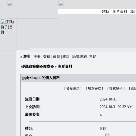
»
遊客:
注冊
|
登錄
|
會員
|
統計
|
論壇設施
|
幫助
礎聶織簷翻�䪖壅�
» 查看資料
gqdyxbtzpn 的個人資料
[ 發短消息 ]
[ 加為好友 ]
[ 搜索帖子 ]
[ 返
注冊日期:
2024-10-31
上次訪問:
2024-10-31 02:32 AM
最後發表:
x
積分:
0 點