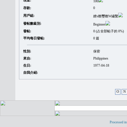
現金:
100
存款:
0
用戶組:
繚s瞻璽瞻W繡繫
發帖數級別:
Beginner
發帖:
0 (占全部帖子的 0%)
平均每日發帖:
0 篇
性別:
保密
來自:
Philippines
生日:
1977-04-18
自我介紹:
O
N
Processed in