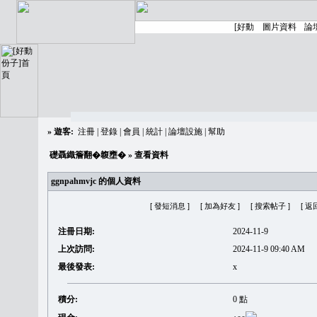
»
遊客:
注冊
|
登錄
|
會員
|
統計
|
論壇設施
|
幫助
礎聶織簷翻�䪖壅�
» 查看資料
ggnpahmvjc 的個人資料
[ 發短消息 ]
[ 加為好友 ]
[ 搜索帖子 ]
[ 返
注冊日期:
2024-11-9
上次訪問:
2024-11-9 09:40 AM
最後發表:
x
積分:
0 點