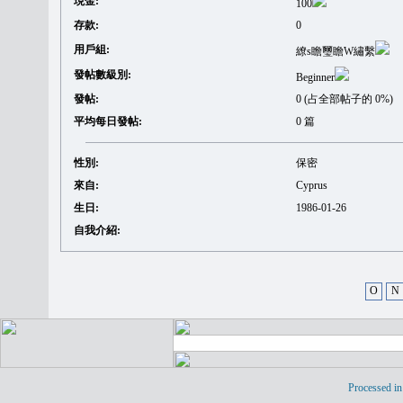
現金:
100
存款:
0
用戶組:
繚s瞻璽瞻W繡繫
發帖數級別:
Beginner
發帖:
0 (占全部帖子的 0%)
平均每日發帖:
0 篇
性別:
保密
來自:
Cyprus
生日:
1986-01-26
自我介紹:
O
N
Processed in