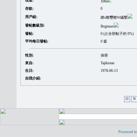
現金:
100
存款:
0
用戶組:
繚s瞻璽瞻W繡繫
發帖數級別:
Beginner
發帖:
0 (占全部帖子的 0%)
平均每日發帖:
0 篇
性別:
保密
來自:
Tajikistan
生日:
1978-06-13
自我介紹:
O
N
Processed in