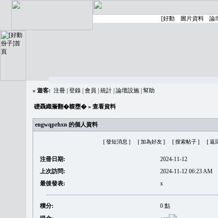
»
遊客:
注冊
|
登錄
|
會員
|
統計
|
論壇設施
|
幫助
礎聶織簷翻�䪖壅�
» 查看資料
engwqprhxn 的個人資料
[ 發短消息 ]
[ 加為好友 ]
[ 搜索帖子 ]
[ 返
注冊日期:
2024-11-12
上次訪問:
2024-11-12 06:23 AM
最後發表:
x
積分:
0 點