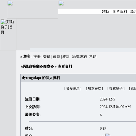
»
遊客:
注冊
|
登錄
|
會員
|
統計
|
論壇設施
|
幫助
礎聶織簷翻�䪖壅�
» 查看資料
dyrcngukqo 的個人資料
[ 發短消息 ]
[ 加為好友 ]
[ 搜索帖子 ]
[ 返
注冊日期:
2024-12-5
上次訪問:
2024-12-5 04:00 AM
最後發表:
x
積分:
0 點