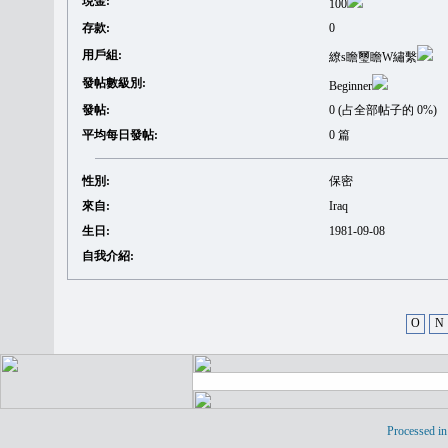
現金:
100
存款:
0
用戶組:
繚s瞻璽瞻W繡繫
發帖數級別:
Beginner
發帖:
0 (占全部帖子的 0%)
平均每日發帖:
0 篇
性別:
保密
來自:
Iraq
生日:
1981-09-08
自我介紹:
O
N
Processed in