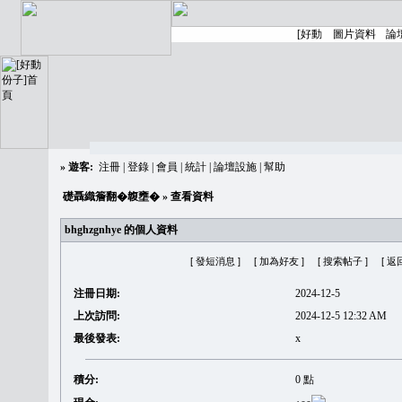
»
遊客:
注冊
|
登錄
|
會員
|
統計
|
論壇設施
|
幫助
礎聶織簷翻�䪖壅�
» 查看資料
bhghzgnhye 的個人資料
[ 發短消息 ]
[ 加為好友 ]
[ 搜索帖子 ]
[ 返
注冊日期:
2024-12-5
上次訪問:
2024-12-5 12:32 AM
最後發表:
x
積分:
0 點