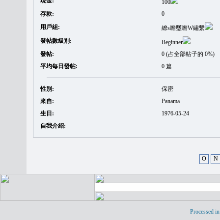
現金:
100
存款:
0
用戶組:
繚s瞻璽瞻W繡繫
發帖數級別:
Beginner
發帖:
0 (占全部帖子的 0%)
平均每日發帖:
0 篇
性別:
保密
來自:
Panama
生日:
1976-05-24
自我介紹:
O
N
Processed in