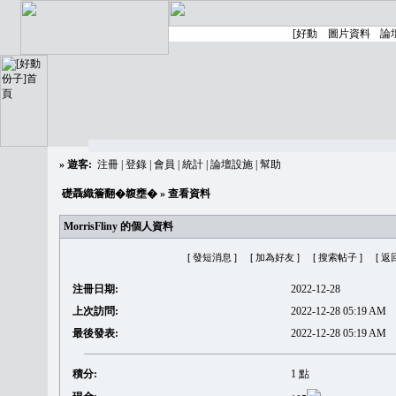
»
遊客:
注冊
|
登錄
|
會員
|
統計
|
論壇設施
|
幫助
礎聶織簷翻�䪖壅�
» 查看資料
MorrisFliny 的個人資料
[ 發短消息 ]
[ 加為好友 ]
[ 搜索帖子 ]
[ 返
注冊日期:
2022-12-28
上次訪問:
2022-12-28 05:19 AM
最後發表:
2022-12-28 05:19 AM
積分:
1 點