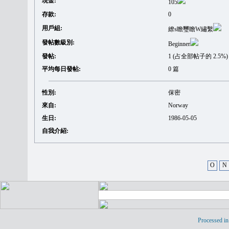
現金:
105
存款:
0
用戶組:
繚s瞻璽瞻W繡繫
發帖數級別:
Beginner
發帖:
1 (占全部帖子的 2.5%)
平均每日發帖:
0 篇
性別:
保密
來自:
Norway
生日:
1986-05-05
自我介紹:
O
N
Processed in