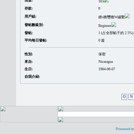
現金:
105
存款:
0
用戶組:
繚s瞻璽瞻W繡繫
發帖數級別:
Beginner
發帖:
1 (占全部帖子的 2.5%)
平均每日發帖:
0 篇
性別:
保密
來自:
Nicaragua
生日:
1984-08-07
自我介紹:
O
N
Processed in