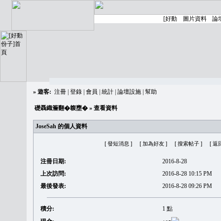
»
遊客:
注冊
|
登錄
|
會員
|
統計
|
論壇設施
|
幫助
礎聶織簷翻�䪖壅�
» 查看資料
JoseSah 的個人資料
[ 發短消息 ]
[ 加為好友 ]
[ 搜索帖子 ]
[ 返
注冊日期:
2016-8-28
上次訪問:
2016-8-28 10:15 PM
最後發表:
2016-8-28 09:26 PM
積分:
1 點