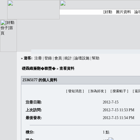
»
遊客:
注冊
|
登錄
|
會員
|
統計
|
論壇設施
|
幫助
礎聶織簷翻�䪖壅�
» 查看資料
25365177 的個人資料
[ 發短消息 ]
[ 加為好友 ]
[ 搜索帖子 ]
[ 返
注冊日期:
2012-7-15
上次訪問:
2012-7-15 11:53 PM
最後發表:
2012-7-15 11:54 PM
積分:
1 點