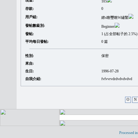
現金:
105
存款:
0
用戶組:
繚s瞻璽瞻W繡繫
發帖數級別:
Beginner
發帖:
1 (占全部帖子的 2.5%)
平均每日發帖:
0 篇
性別:
保密
來自:
生日:
1996-07-28
自我介紹:
fvfvvrvdrdvdvdvdvd
O
N
Processed in