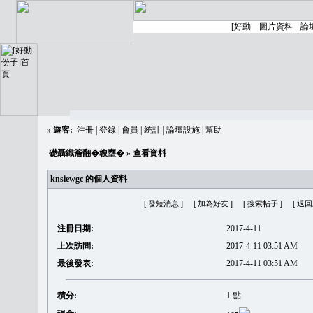
»
遊客:
注冊
|
登錄
|
會員
|
統計
|
論壇設施
|
幫助
礎聶織簷翻�䪖壅�
» 查看資料
knsiewgc 的個人資料
[ 發短消息 ]
[ 加為好友 ]
[ 搜索帖子 ]
[ 返
注冊日期:
2017-4-11
上次訪問:
2017-4-11 03:51 AM
最後發表:
2017-4-11 03:51 AM
積分:
1 點