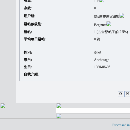
現金:
105
存款:
0
用戶組:
繚s瞻璽瞻W繡繫
發帖數級別:
Beginner
發帖:
1 (占全部帖子的 2.5%)
平均每日發帖:
0 篇
性別:
保密
來自:
Anchorage
生日:
1980-06-05
自我介紹:
O
N
Processed in