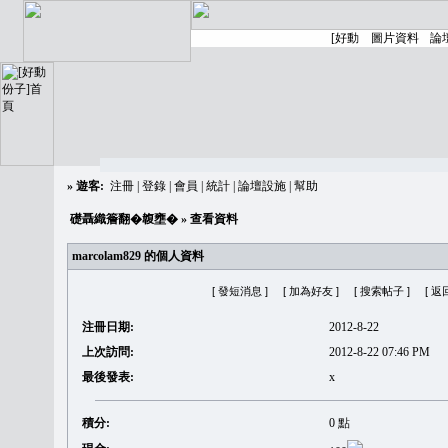
»
遊客:
注冊
|
登錄
|
會員
|
統計
|
論壇設施
|
幫助
礎聶織簷翻�䪖壅�
» 查看資料
marcolam829 的個人資料
[ 發短消息 ]
[ 加為好友 ]
[ 搜索帖子 ]
[ 返
注冊日期:
2012-8-22
上次訪問:
2012-8-22 07:46 PM
最後發表:
x
積分:
0 點