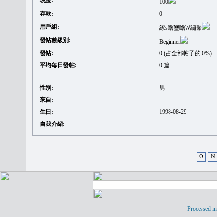
現金:
100
存款:
0
用戶組:
繚s瞻璽瞻W繡繫
發帖數級別:
Beginner
發帖:
0 (占全部帖子的 0%)
平均每日發帖:
0 篇
性別:
男
來自:
生日:
1998-08-29
自我介紹:
O
N
Processed in