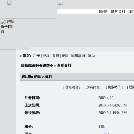
»
遊客:
注冊
|
登錄
|
會員
|
統計
|
論壇設施
|
幫助
礎聶織簷翻�䪖壅�
» 查看資料
繚L糧n 的個人資料
[ 發短消息 ]
[ 加為好友 ]
[ 搜索帖子 ]
[ 返
注冊日期:
2009-4-29
上次訪問:
2010-5-1 04:02 PM
最後發表:
2009-5-1 10:04 PM
積分:
1 點