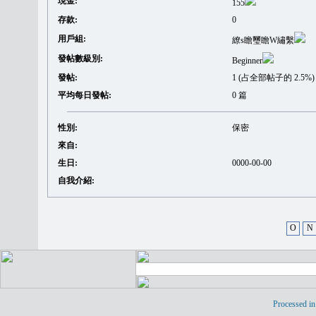
現金:
155
存款:
0
用戶組:
繚s瞻璽瞻W繡繫
發帖數級別:
Beginner
發帖:
1 (占全部帖子的 2.5%)
平均每日發帖:
0 篇
性別:
保密
來自:
生日:
0000-00-00
自我介紹:
O
N
Processed in