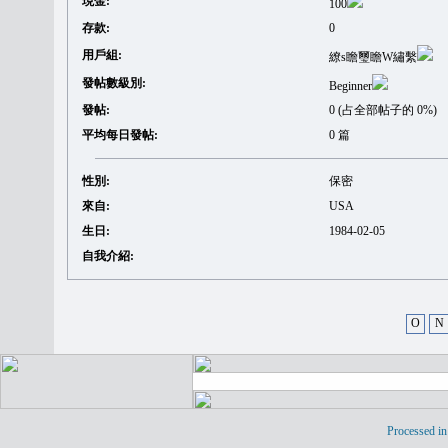
現金:
100
存款:
0
用戶組:
繚s瞻璽瞻W繡繫
發帖數級別:
Beginner
發帖:
0 (占全部帖子的 0%)
平均每日發帖:
0 篇
性別:
保密
來自:
USA
生日:
1984-02-05
自我介紹:
O
N
Processed in