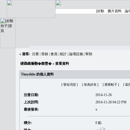
»
遊客:
注冊
|
登錄
|
會員
|
統計
|
論壇設施
|
幫助
礎聶織簷翻�䪖壅�
» 查看資料
Timydido 的個人資料
[ 發短消息 ]
[ 加為好友 ]
[ 搜索帖子 ]
[ 返
注冊日期:
2014-11-26
上次訪問:
2014-11-26 04:22 PM
最後發表:
x
積分:
0 點