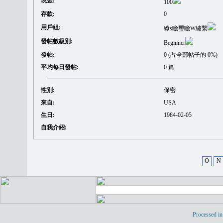
現金:
100
存款:
0
用戶組:
繚s瞻璽瞻W繡繫
發帖數級別:
Beginner
發帖:
0 (占全部帖子的 0%)
平均每日發帖:
0 篇
性別:
保密
來自:
USA
生日:
1984-02-05
自我介紹:
O
N
Processed in