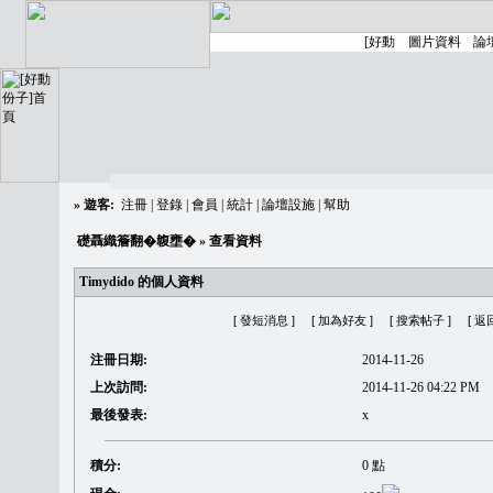
»
遊客:
注冊
|
登錄
|
會員
|
統計
|
論壇設施
|
幫助
礎聶織簷翻�䪖壅�
» 查看資料
Timydido 的個人資料
[ 發短消息 ]
[ 加為好友 ]
[ 搜索帖子 ]
[ 返
注冊日期:
2014-11-26
上次訪問:
2014-11-26 04:22 PM
最後發表:
x
積分:
0 點