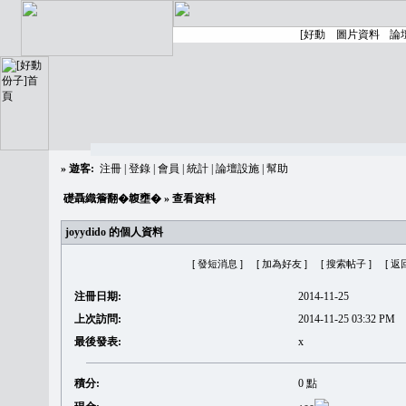
»
遊客:
注冊
|
登錄
|
會員
|
統計
|
論壇設施
|
幫助
礎聶織簷翻�䪖壅�
» 查看資料
joyydido 的個人資料
[ 發短消息 ]
[ 加為好友 ]
[ 搜索帖子 ]
[ 返
注冊日期:
2014-11-25
上次訪問:
2014-11-25 03:32 PM
最後發表:
x
積分:
0 點