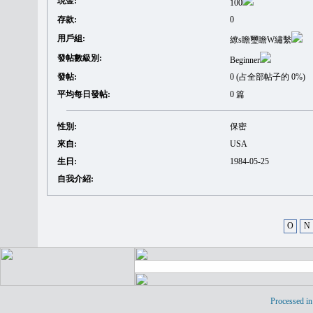
現金:
100
存款:
0
用戶組:
繚s瞻璽瞻W繡繫
發帖數級別:
Beginner
發帖:
0 (占全部帖子的 0%)
平均每日發帖:
0 篇
性別:
保密
來自:
USA
生日:
1984-05-25
自我介紹:
O
N
Processed in