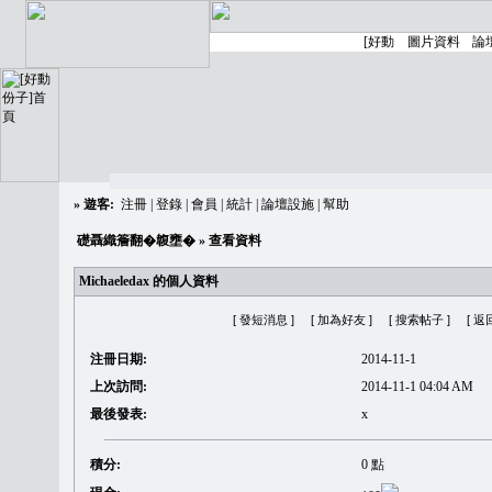
»
遊客:
注冊
|
登錄
|
會員
|
統計
|
論壇設施
|
幫助
礎聶織簷翻�䪖壅�
» 查看資料
Michaeledax 的個人資料
[ 發短消息 ]
[ 加為好友 ]
[ 搜索帖子 ]
[ 返
注冊日期:
2014-11-1
上次訪問:
2014-11-1 04:04 AM
最後發表:
x
積分:
0 點