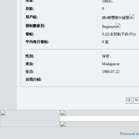
現金:
100
存款:
0
用戶組:
繚s瞻璽瞻W繡繫
發帖數級別:
Beginner
發帖:
0 (占全部帖子的 0%)
平均每日發帖:
0 篇
性別:
保密
來自:
Madagascar
生日:
1980-07-22
自我介紹:
O
N
Processed in