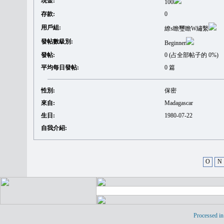
現金:
100
存款:
0
用戶組:
繚s瞻璽瞻W繡繫
發帖數級別:
Beginner
發帖:
0 (占全部帖子的 0%)
平均每日發帖:
0 篇
性別:
保密
來自:
Madagascar
生日:
1980-07-22
自我介紹:
O
N
Processed in