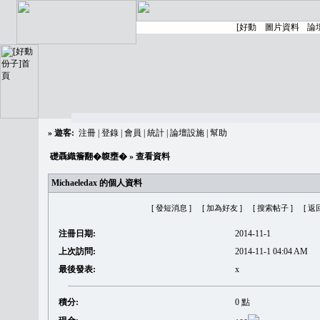
»
遊客:
注冊
|
登錄
|
會員
|
統計
|
論壇設施
|
幫助
礎聶織簷翻�䪖壅�
» 查看資料
Michaeledax 的個人資料
[ 發短消息 ]
[ 加為好友 ]
[ 搜索帖子 ]
[ 返
注冊日期:
2014-11-1
上次訪問:
2014-11-1 04:04 AM
最後發表:
x
積分:
0 點