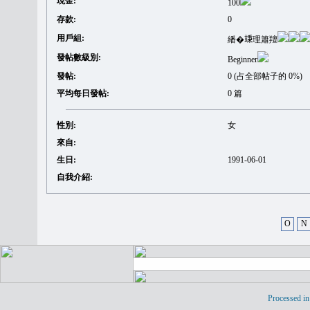
現金:
100
存款:
0
用戶組:
繙�𥪕理簫羶
發帖數級別:
Beginner
發帖:
0 (占全部帖子的 0%)
平均每日發帖:
0 篇
性別:
女
來自:
生日:
1991-06-01
自我介紹:
O
N
Processed in