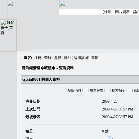
»
遊客:
注冊
|
登錄
|
會員
|
統計
|
論壇設施
|
幫助
礎聶織簷翻�䪖壅�
» 查看資料
crystal0601 的個人資料
[ 發短消息 ]
[ 加為好友 ]
[ 搜索帖子 ]
[ 返
注冊日期:
2009-4-27
上次訪問:
2009-4-27 08:57 PM
最後發表:
2009-4-27 08:57 PM
積分:
0 點