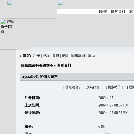
»
遊客:
注冊
|
登錄
|
會員
|
統計
|
論壇設施
|
幫助
礎聶織簷翻�䪖壅�
» 查看資料
crystal0601 的個人資料
[ 發短消息 ]
[ 加為好友 ]
[ 搜索帖子 ]
[ 返
注冊日期:
2009-4-27
上次訪問:
2009-4-27 08:57 PM
最後發表:
2009-4-27 08:57 PM
積分:
0 點