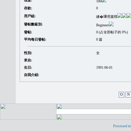
現金:
100
存款:
0
用戶組:
繙�𥪕理簫羶
發帖數級別:
Beginner
發帖:
0 (占全部帖子的 0%)
平均每日發帖:
0 篇
性別:
女
來自:
生日:
1991-06-01
自我介紹:
O
N
Processed in