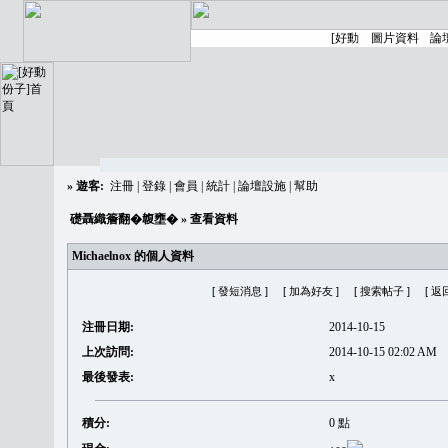
»
遊客:
注冊
|
登錄
|
會員
|
統計
|
論壇設施
|
幫助
礎聶織簷翻�䪖壅�
» 查看資料
Michaelnox 的個人資料
[ 發短消息 ]
[ 加為好友 ]
[ 搜索帖子 ]
[ 返
注冊日期:
2014-10-15
上次訪問:
2014-10-15 02:02 AM
最後發表:
x
積分:
0 點