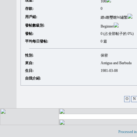
現金:
100
存款:
0
用戶組:
繚s瞻璽瞻W繡繫
發帖數級別:
Beginner
發帖:
0 (占全部帖子的 0%)
平均每日發帖:
0 篇
性別:
保密
來自:
Antigua and Barbuda
生日:
1981-03-08
自我介紹:
O
N
Processed in