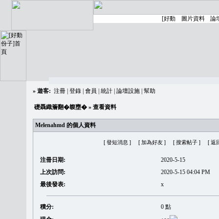
»
遊客:
注冊
|
登錄
|
會員
|
統計
|
論壇設施
|
幫助
礎聶織簷翻�䪖壅�
» 查看資料
Melenahmd 的個人資料
[ 發短消息 ]
[ 加為好友 ]
[ 搜索帖子 ]
[ 返
注冊日期:
2020-5-15
上次訪問:
2020-5-15 04:04 PM
最後發表:
x
積分:
0 點