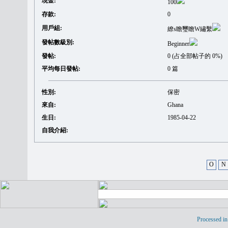
現金:
100
存款:
0
用戶組:
繚s瞻璽瞻W繡繫
發帖數級別:
Beginner
發帖:
0 (占全部帖子的 0%)
平均每日發帖:
0 篇
性別:
保密
來自:
Ghana
生日:
1985-04-22
自我介紹:
O
N
Processed in