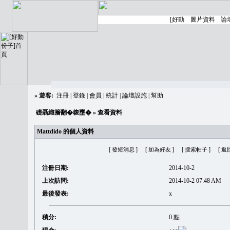
»
遊客:
注冊
|
登錄
|
會員
|
統計
|
論壇設施
|
幫助
礎聶織簷翻�䪖壅�
» 查看資料
Mattdido 的個人資料
[ 發短消息 ]
[ 加為好友 ]
[ 搜索帖子 ]
[ 返
注冊日期:
2014-10-2
上次訪問:
2014-10-2 07:48 AM
最後發表:
x
積分:
0 點