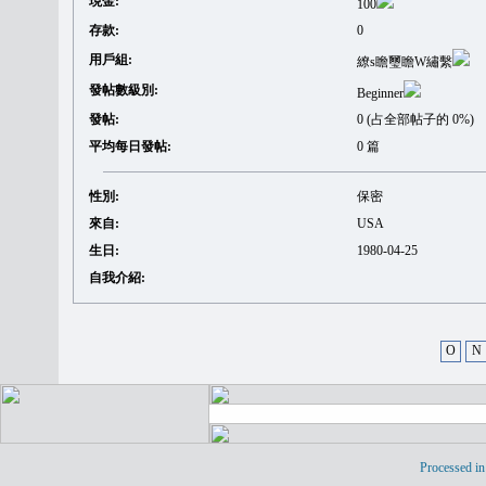
現金:
100
存款:
0
用戶組:
繚s瞻璽瞻W繡繫
發帖數級別:
Beginner
發帖:
0 (占全部帖子的 0%)
平均每日發帖:
0 篇
性別:
保密
來自:
USA
生日:
1980-04-25
自我介紹:
O
N
Processed in