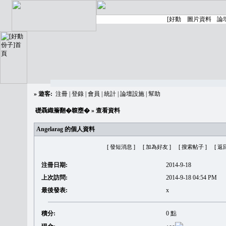
»
遊客:
注冊
|
登錄
|
會員
|
統計
|
論壇設施
|
幫助
礎聶織簷翻�䪖壅�
» 查看資料
Angelarag 的個人資料
[ 發短消息 ]
[ 加為好友 ]
[ 搜索帖子 ]
[ 返
注冊日期:
2014-9-18
上次訪問:
2014-9-18 04:54 PM
最後發表:
x
積分:
0 點