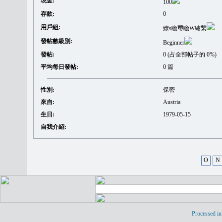
現金:
100
存款:
0
用戶組:
繚s瞻璽瞻W繡繫
發帖數級別:
Beginner
發帖:
0 (占全部帖子的 0%)
平均每日發帖:
0 篇
性別:
保密
來自:
Austria
生日:
1979-05-15
自我介紹:
O
N
Processed in