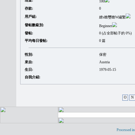
現金:
100
存款:
0
用戶組:
繚s瞻璽瞻W繡繫
發帖數級別:
Beginner
發帖:
0 (占全部帖子的 0%)
平均每日發帖:
0 篇
性別:
保密
來自:
Austria
生日:
1979-05-15
自我介紹:
O
N
Processed in