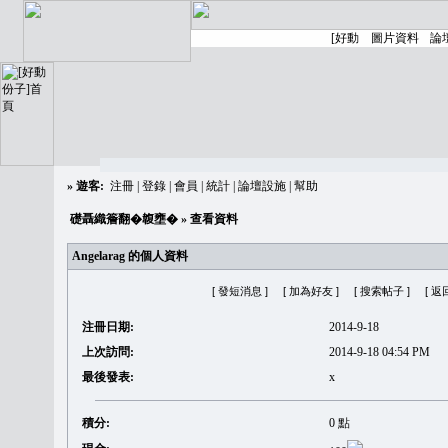
»
遊客:
注冊
|
登錄
|
會員
|
統計
|
論壇設施
|
幫助
礎聶織簷翻�䪖壅�
» 查看資料
Angelarag 的個人資料
[ 發短消息 ]
[ 加為好友 ]
[ 搜索帖子 ]
[ 返
注冊日期:
2014-9-18
上次訪問:
2014-9-18 04:54 PM
最後發表:
x
積分:
0 點