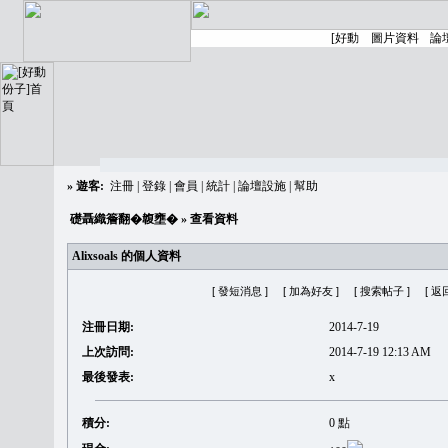
»
遊客:
注冊
|
登錄
|
會員
|
統計
|
論壇設施
|
幫助
礎聶織簷翻�䪖壅�
» 查看資料
Alixsoals 的個人資料
[ 發短消息 ]
[ 加為好友 ]
[ 搜索帖子 ]
[ 返
注冊日期:
2014-7-19
上次訪問:
2014-7-19 12:13 AM
最後發表:
x
積分:
0 點