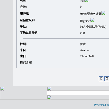
現金:
100
存款:
0
用戶組:
繚s瞻璽瞻W繡繫
發帖數級別:
Beginner
發帖:
0 (占全部帖子的 0%)
平均每日發帖:
0 篇
性別:
保密
來自:
Austria
生日:
1975-03-20
自我介紹:
O
N
Processed in