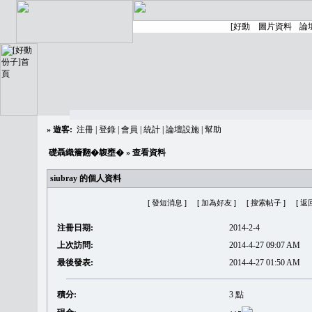
»
遊客:
注冊
|
登錄
|
會員
|
統計
|
論壇設施
|
幫助
礎聶織簷翻�䪖壅�
» 查看資料
siubray 的個人資料
[ 發短消息 ]
[ 加為好友 ]
[ 搜索帖子 ]
[ 返
注冊日期:
2014-2-4
上次訪問:
2014-4-27 09:07 AM
最後發表:
2014-4-27 01:50 AM
積分:
3 點