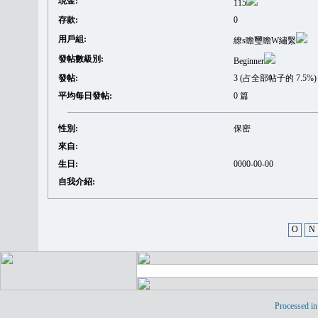
現金:
115
存款:
0
用戶組:
繚s瞻璽瞻W繡繫
發帖數級別:
Beginner
發帖:
3 (占全部帖子的 7.5%)
平均每日發帖:
0 篇
性別:
保密
來自:
生日:
0000-00-00
自我介紹:
O
N
Processed in