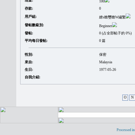
現金:
100
存款:
0
用戶組:
繚s瞻璽瞻W繡繫
發帖數級別:
Beginner
發帖:
0 (占全部帖子的 0%)
平均每日發帖:
0 篇
性別:
保密
來自:
Malaysia
生日:
1977-05-26
自我介紹:
O
N
Processed in