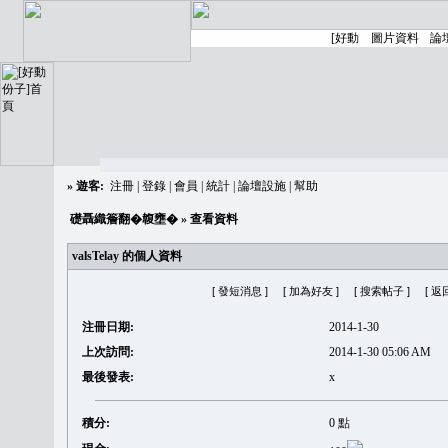
»
遊客:
注冊
|
登錄
|
會員
|
統計
|
論壇設施
|
幫助
礎聶織簷翻�䪖壅�
» 查看資料
valsTelay 的個人資料
[ 發短消息 ]
[ 加為好友 ]
[ 搜索帖子 ]
[ 返
注冊日期:
2014-1-30
上次訪問:
2014-1-30 05:06 AM
最後發表:
x
積分:
0 點