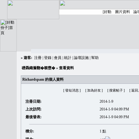
»
遊客:
注冊
|
登錄
|
會員
|
統計
|
論壇設施
|
幫助
礎聶織簷翻�䪖壅�
» 查看資料
Richardspam 的個人資料
[ 發短消息 ]
[ 加為好友 ]
[ 搜索帖子 ]
[ 返回
注冊日期:
2014-1-9
上次訪問:
2014-1-9 04:09 PM
最後發表:
2014-1-9 04:09 PM
積分:
1 點