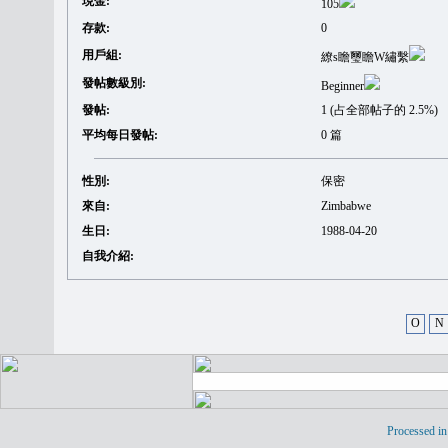
現金:
105
存款:
0
用戶組:
繚s瞻璽瞻W繡繫
發帖數級別:
Beginner
發帖:
1 (占全部帖子的 2.5%)
平均每日發帖:
0 篇
性別:
保密
來自:
Zimbabwe
生日:
1988-04-20
自我介紹:
O
N
Processed in