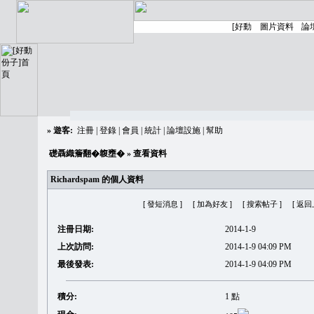
»
遊客:
注冊
|
登錄
|
會員
|
統計
|
論壇設施
|
幫助
礎聶織簷翻�䪖壅�
» 查看資料
Richardspam 的個人資料
[ 發短消息 ]
[ 加為好友 ]
[ 搜索帖子 ]
[ 返回
注冊日期:
2014-1-9
上次訪問:
2014-1-9 04:09 PM
最後發表:
2014-1-9 04:09 PM
積分:
1 點