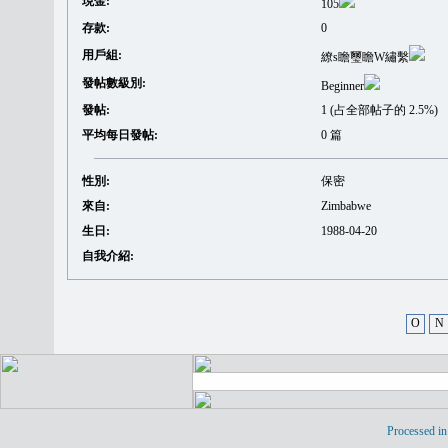
現金:
105
存款:
0
用戶組:
繚s瞻璽瞻W繡繫
發帖數級別:
Beginner
發帖:
1 (占全部帖子的 2.5%)
平均每日發帖:
0 篇
性別:
保密
來自:
Zimbabwe
生日:
1988-04-20
自我介紹:
O
N
Processed in