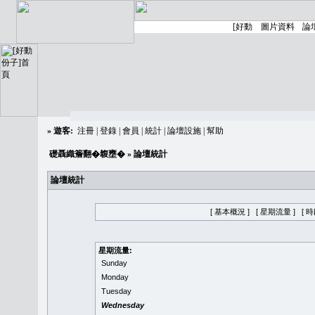
»
遊客:
注冊
|
登錄
|
會員
|
統計
|
論壇設施
|
幫助
礎聶織簷翻�䪖壅�
» 論壇統計
論壇統計
[ 基本概況 ]
[ 星期流量 ]
[ 
星期流量:
Sunday
Monday
Tuesday
Wednesday